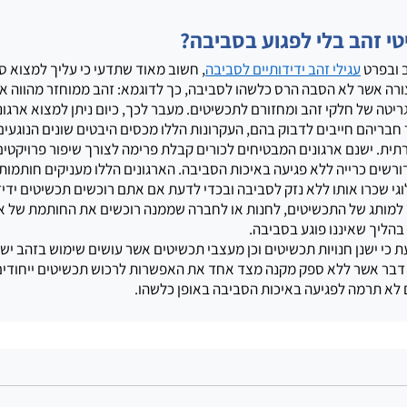
טי זהב בלי לפגוע בסביבה?
ובפרט 
עגילי זהב ידידותיים לסביבה
, חשוב מאוד שתדעי כי עליך למצוא סט
ורה אשר לא הסבה הרס כלשהו לסביבה, כך לדוגמא: זהב ממוחזר מהווה א
ריטה של חלקי זהב ומחזורם לתכשיטים. מעבר לכך, כיום ניתן למצוא ארגונ
חבריהם חייבים לדבוק בהם, העקרונות הללו מכסים היבטים שונים הנוגעים
ית. ישנם ארגונים המבטיחים לכורים קבלת פרימה לצורך שיפור פרויקטים
רשים כרייה ללא פגיעה באיכות הסביבה. הארגונים הללו מעניקים חותמות 
וגי שכרו אותו ללא נזק לסביבה ובכדי לדעת אם אתם רוכשים תכשיטים ידיד
למותג של התכשיטים, לחנות או לחברה שממנה רוכשים את החותמת של אח
בהליך שאיננו פוגע בסביבה.
כי ישנן חנויות תכשיטים וכן מעצבי תכשיטים אשר עושים שימוש בזהב ישן
דבר אשר ללא ספק מקנה מצד אחד את האפשרות לרכוש תכשיטים ייחודים ו
 לא תרמה לפגיעה באיכות הסביבה באופן כלשהו.