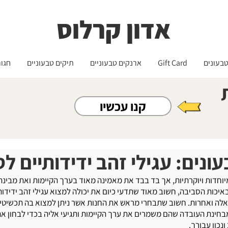
שליח עד הבית חינם בקניה מעל 399 ש"ח 🛵
משלוחים לכל הארץ - חינם!
אדון קרלוס
בעונים
Gift Card
ארנקים טבעוניים
תיקים טבעוניים
חגור
קנו עכשיו
ונים: עגילי זהב ידידותיים ל
חדות ויוקרתיות, אך בד בבד את מאמינה מאוד בערך הקיימות ואת מבינה כ
באיכות הסביבה, חשוב מאוד שתדעי כיום את יכולה למצוא עגילי זהב ידידות
כאלה ואחרות. חשוב שתבחרי מראש את החנות אשר ניתן למצוא בה תכשיטי ז
בחינת העובדה שהם משמרים את ערך הקיימות ותגיעי אליה בכדי לבחון את
נכון עבורך.