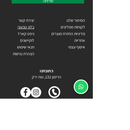
שליחה
הסיפור שלנו
יצירת קשר
לקוחות ממליצים
בלוג טבעוני
מדיניות החזרת מוצרים
גיפט קארד
אחריות
לוקיישנים
איסוף עצמי
תנאי שימוש
הצהרת נגישות
כתובתנו
הרימון 132, נווה ירק
Becomecarlos@gmail.com
055-9818778