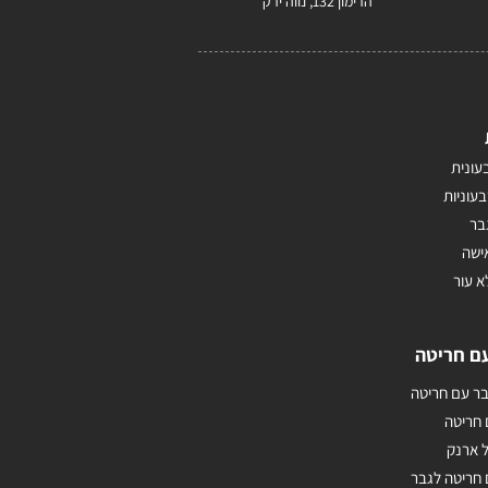
הרימון 132, נווה ירק
עונית
בעוניות
בר
ישה
א עור
ם חריטה
ר עם חריטה
 חריטה
 ארנק
חריטה לגבר