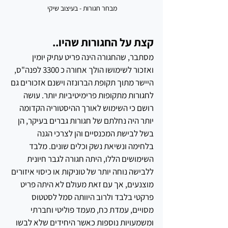
מבחר חגורות - בעיצוב שיקי 
קצת על החגורות שהיו..
מסתבר, שהחגורה הינה פריט עתיק יומין 
ואזכור לשימושו הולך אחורה כ 3300 לפנה"ס, 
היישר מתוך תקופת הברונזה וישנם אזכורים גם 
לחגורות מתקופות פרימיטיביות יותר. עושה 
רושם כי השימוש לאורך ההיסטוריה הקדומה 
יותר היה נחלתם של חגורות גברים בעיקר, הן 
בשל לבישת המכנסיים והן לצרכי הגנה 
בלחימה ונשיאת נשק וכלים שונים. מלבד 
השימושים הללו, היתה חגורה לגבר חיונית 
ללבישה נוחה יותר של טוניקות או כיסוי איזורים 
מוצנעים, אך עם זאת מעולם לא היתה פריט 
פרקטי בלבד ולרוב היוותה סמל לסטטוס 
מסויים, עמדת כח, מעמד פוליטי וחברתי 
ומשמעויות נוספות כאשר היחידים שלא לבשו 