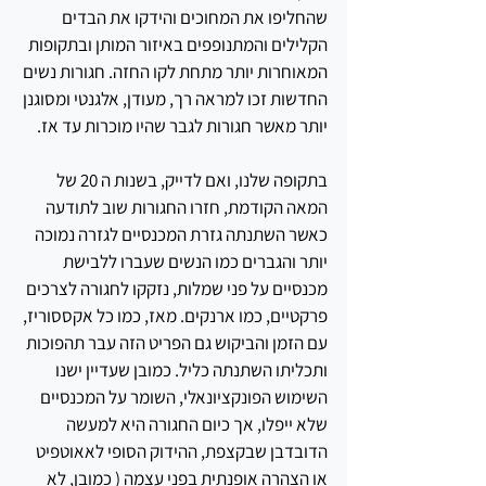
שהחליפו את המחוכים והידקו את הבדים 
הקלילים והמתנופפים באיזור המותן ובתקופות 
המאוחרות יותר מתחת לקו החזה. חגורות נשים 
החדשות זכו למראה רך, מעודן, אלגנטי ומסוגנן 
יותר מאשר חגורות לגבר שהיו מוכרות עד אז. 
בתקופה שלנו, ואם לדייק, בשנות ה 20 של 
המאה הקודמת, חזרו החגורות שוב לתודעה 
כאשר השתנתה גזרת המכנסיים לגזרה נמוכה 
יותר והגברים כמו הנשים שעברו ללבישת 
מכנסיים על פני שמלות, נזקקו לחגורה לצרכים 
פרקטיים, כמו ארנקים. מאז, כמו כל אקססוריז, 
עם הזמן והביקוש גם הפריט הזה עבר תהפוכות 
ותכליתו השתנתה כליל. כמובן שעדיין ישנו 
השימוש הפונקציונאלי, השומר על המכנסיים 
שלא ייפלו, אך כיום החגורה היא למעשה 
הדובדבן שבקצפת, ההידוק הסופי לאאוטפיט 
או הצהרה אופנתית בפני עצמה ( כמובן, לא 