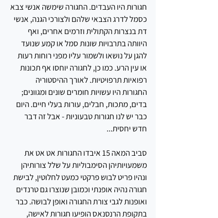
חגורות היו העבדים. החגורה שימשה אנשי צבא 
כסמל לדרג הצבאי שלהם ולצורכי הגנה, אנשי 
דת בנצרות הקתולית וזרמים אחרים, ואף 
היוותה בתרבויות שונות סמל או קמע שנועד 
להגן על נושאו ולשמור עליו מפני רוחות רעות 
או עין הרע. כמו כן, לחגורה יוחסו אף תכונות 
רפואיות תרפויטיות. לאורך ההיסטוריה 
החגורות היו עשויות חומרים שונים ומגוונים; 
בדים, מתכות, חבלים, עורות בעלי חיים. היום 
כבר יש לנו חגורות טבעוניות
- אבל זה דבר 
חדש יחסית...
סביב המאה 15 איבדו החגורות אט אט את 
משמעויותיהן הסימבוליות על שלל צורותיהן 
ונהיו פריט לבוש פרקטי כמעט לחלוטין, לבישת 
חגורה נהיה אופנתי וכמובן שנוצרו גם טרנדים 
ואופנות לגבי צורת החגורה ואופן לבושה. כבר 
בתקופת הרנסנאס הופיעו חגורות לאישה, 