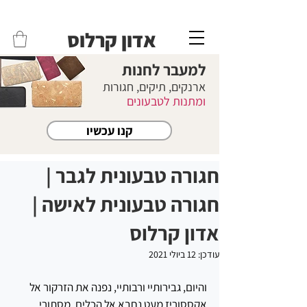
משלוחים לכל הארץ - חינם!
שליח עד הבית חינם בקניה מעל 399 ש"ח 🛵
אדון קרלוס
למעבר לחנות
ארנקים, תיקים, חגורות
ומתנות לטבעונים
קנו עכשיו
חגורה טבעונית לגבר |
חגורה טבעונית לאישה |
אדון קרלוס
עודכן:
12 ביולי 2021
והיום, גבירותיי ורבותיי, נפנה את הזרקור אל 
אקססוריז מעט נחבא אל הכלים, מסתורי 