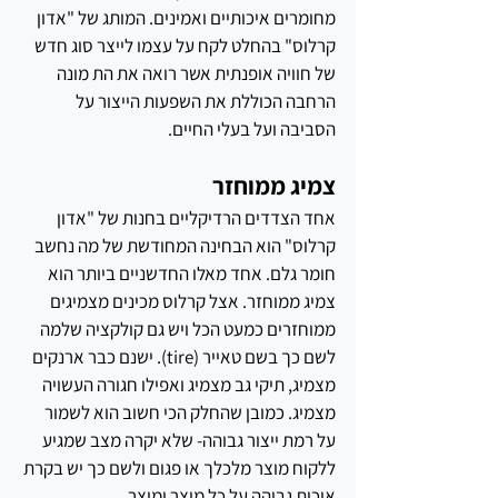
מחומרים איכותיים ואמינים. המותג של "אדון 
קרלוס" בהחלט לקח על עצמו לייצר סוג חדש 
של חוויה אופנתית אשר רואה את הת מונה 
הרחבה הכוללת את השפעות הייצור על 
הסביבה ועל בעלי החיים. 
צמיג ממוחזר
אחד הצדדים הרדיקליים בחנות של "אדון 
קרלוס" הוא הבחינה המחודשת של מה נחשב 
חומר גלם. אחד מאלו החדשניים ביותר הוא 
צמיג ממוחזר. אצל קרלוס מכינים מצמיגים 
ממוחזרים כמעט הכל ויש גם קולקציה שלמה 
לשם כך בשם טאייר (tire). ישנם כבר ארנקים 
מצמיג, תיקי גב מצמיג ואפילו חגורה העשויה 
מצמיג. כמובן שהחלק הכי חשוב הוא לשמור 
על רמת ייצור גבוהה- שלא יקרה מצב שמגיע 
ללקוח מוצר מלכלך או פגום ולשם כך יש בקרת 
איכות גבוהה על כל מוצר ומוצר.