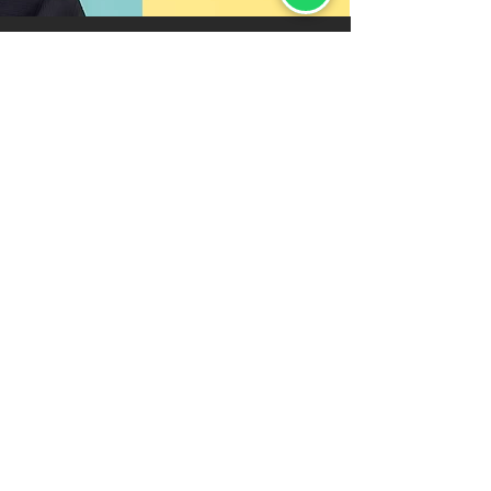
רוצה לקבל קופון
?הנחה לאתר של קרלוס
מאשר/ת מבצעים, הנחות והפתעות
שליחה
הסיפור שלנו
יצירת קשר
לקוחות ממליצים
בלוג טבעוני
מדיניות החזרת מוצרים
גיפט קארד
אחריות
לוקיישנים
איסוף עצמי
תנאי שימוש