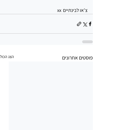
צ'או לבינתיים  xx
הצג הכול
פוסטים אחרונים