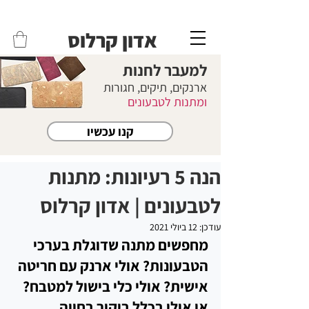
משלוחים לכל הארץ - חינם!
שליח עד הבית חינם בקניה מעל 399 ש"ח 🛵
אדון קרלוס
למעבר לחנות
ארנקים, תיקים, חגורות
ומתנות לטבעונים
קנו עכשיו
הנה 5 רעיונות: מתנות
לטבעונים | אדון קרלוס
עודכן:
12 ביולי 2021
מחפשים מתנה שדוגלת בערכי 
הטבעונות? אולי ארנק עם חריטה 
אישית? אולי כלי בישול למטבח? 
או אולי בכלל ביקור בחווה 