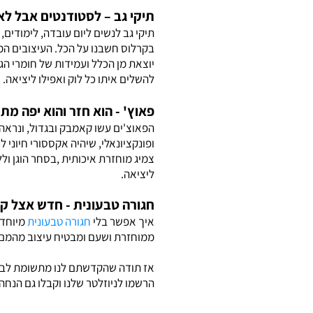
תיקי גב – לסטודנטים אבל לא
תיקי גב לנשים ליום עובדה, לימודים, ט
בקרלוס חשבנו על הכל. העיצובים המ
יוצאת מן הכלל ועמידות של חומרי הגל
להשלים איתו כל לוק ואפילו ליציאה.
פאוץ' - הוא חזר והוא יפה מת
הפאוצ'ים עשו קאמבק ובגדול, ונראה 
ופונקציונאלי, שיהיה אקססורי חיוני
צמיג מוחזרת איכותית ,בסחר הוגן ול
ליציאה.
חגורה טבעונית - חדש אצל ק
איך אפשר בלי
חגורה טבעונית
מיוחדת
ממוחזרת ושעם ומבטיח עיצוב מהמם 
אז תודה שהקדשתם לנו מתשומת לבכם 
הרשמו לניוזלטר שלנו וקבלו גם הנחה 