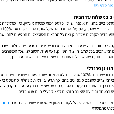
פנה טבעונית
.
ים במשלוח עד הבית
רנטיביים בחנויות אופנה ושווקי ופלטפורמות מכירה אונליין, כגון מרמלדה מרק
אונליי
עובדים מקבלים שכר הוגן ואת כל התנאים הסוציאליים המגיעים להם ושבת
הל לקוחותיו יהיה יידע בוודאות שהוא רוכש פריטים טבעוניים לחלוטין שב
המעורבים בכל שלבי הייצור והשיווק. זאת ועוד, חשוב לנו שכל המעורבים 
והטוב ביותר, כשהוא יכול להיות בטוח ששום ייצור חי לא נפגע בדרך.
ו ויגן פרנדלי
 המוצרים שהנכם מעוניינים בהם. כך תדעו בוודאות כשהלוגו מתנוסס בגאו
מוכרז ומודגש. תקן ה vegan friendly זו דרך לזהות את העסקים הפרוגרסיביים ששמים דגש על ערכי 
בבטחה ובידיעה שאינם תורמים לניצול בעלי חיים או עובדים.
וס יוצא לדרך ומציע לקהל לקוחות מגוון אקססוריז שווים לכל מטרה,
מתנות
בלתי מתפשרת.