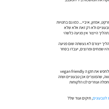
ט, אמזון, איביי... כמו גם בחנויות
ן כגון עדיקה. עם זאת, המהדרין ירצו לוודא שהתיק, המעיל, החגורה או הנעל אותם הם רוכשים אכן 100% טבעוניים ולא רק זאת אלא שלא
הליך הייצור אין פגיעה כלשהי
תהליך ייצורם לא נעשתה שום פגיעה
יהיו שמחים ומרוצים, יעבדו בסחר
אחת הדרכים לוודא שהמוצרים שהנכם רוכשים הנם 100% טבעוניים ולא נעשתה שום פגיעה בייצורים חיים, היא לחפש את תקן ה vegan friendly
וה, שהמוצרים אכן טבעוניים ושזה
הקדמה והחמלה ועוזרים לנו הלקוחות
 לטבעונים
, תיקים ועוד שלל