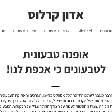
שליח עד הבית חינם בקניה מעל 399 ש"ח 🛵
משלוחים לכל הארץ - חינם!
אדון קרלוס
בעונים
Gift Card
ארנקים טבעוניים
תיקים טבעוניים
חגור
אופנה טבעונית
לטבעונים כי אכפת לנו!
בה מעבר לעולם התזונה לכל אספקט בחיינו, הערכים והאתיקה הטבעונית 
חל ממותגי על יוקרתיים דוגמת שאנל, גוצ'י ודולצ'ה וגבאנה, דרך ענקיות 
מות מכירה שונות מחפשות לענות על הצורך ההולך וגדל של הלקוחות הטבעוני
 פנינים וכדומה. אכן, זהו צעד חשוב מאין כמותו ונראה כי הקהל הטבעוני 