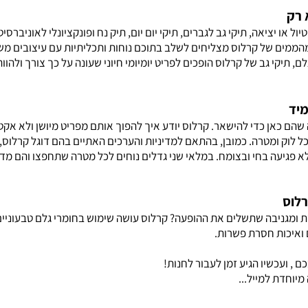
 רק
יול או יציאה, תיקי גב לגברים, תיקי יום יום, תיק נח ופונקציונלי לאוניברסי
הממים של קרלוס מצליחים לשלב בתוכם נוחות ותכליתיות עם עיצובים משג
ם, תיקי גב של קרלוס הופכים לפריט יומיומי חיוני שעונה על כך צורך ולהוו
מיד
שהם כאן כדי להישאר. קרלוס יודע איך להפוך אותם מפריט מיושן ולא אקטוא
 לכל לוק ומטרה. כמובן, בהתאם למדיניות והערכים האתיים בהם דוגל קרלוס
לא פגיעה בחי ובצומח. במלאי שני גדלים נוחים לכל מטרה שתחפצו והם מד
רלוס
 ומגניבה שתשלים את ההופעה? קרלוס עושה שימוש בחומרי גלם טבעוניים 
ואיכות חסרת פשרות.
, ועכשיו הגיע זמן לעבור לחנות!
מיוחדת למייל...