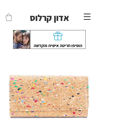
משלוחים לכל הארץ - חינם!
שליח עד הבית חינם בקניה מעל 399 ש"ח 🛵
אדון קרלוס
הוסיפו חריטה אישית והקדשה