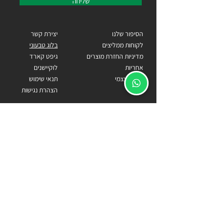
שליחה
הסיפור שלנו
יצירת קשר
לקוחות ממליצים
בלוג טבעוני
מדיניות החזרת מוצרים
גיפט קארד
אחריות
לוקיישנים
איסוף עצמי
תנאי שימוש
הצהרת נגישות
כתובתנו
הרימון 132, נווה ירק
Becomecarlos@gmail.com
055-9818778