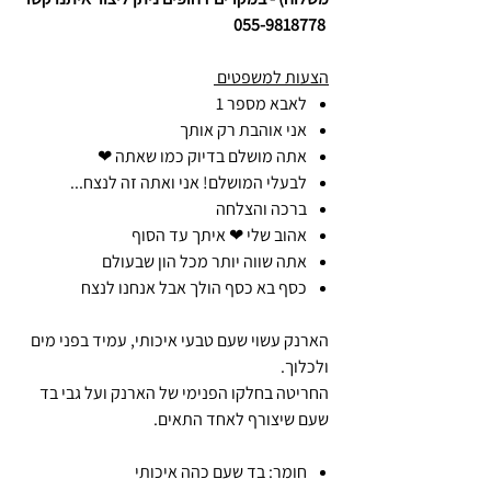
055-9818778
הצעות למשפטים
לאבא מספר 1
אני אוהבת רק אותך
אתה מושלם בדיוק כמו שאתה ❤
לבעלי המושלם! אני ואתה זה לנצח...
ברכה והצלחה
אהוב שלי ❤ איתך עד הסוף
אתה שווה יותר מכל הון שבעולם
כסף בא כסף הולך אבל אנחנו לנצח
הארנק עשוי שעם טבעי איכותי, עמיד בפני מים
ולכלוך.
החריטה בחלקו הפנימי של הארנק ועל גבי בד
שעם שיצורף לאחד התאים.
חומר: בד שעם כהה איכותי