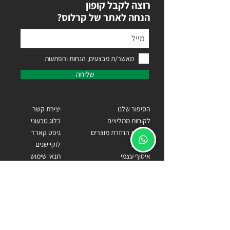
רוצה לקבל קופון
?הנחה לאתר של קרלוס
מאשר/ת מבצעים, הנחות והפתעות
שליחה
הסיפור שלנו
יצירת קשר
לקוחות ממליצים
בלוג טבעוני
מדיניות החזרת מוצרים
גיפט קארד
אחריות
לוקיישנים
איסוף עצמי
תנאי שימוש
הצהרת נגישות
כתובתנו
הרימון 132, נווה ירק