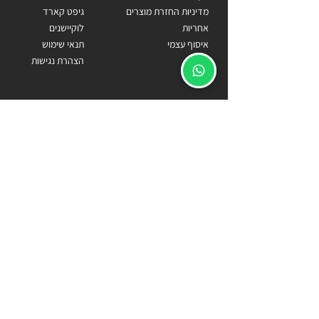
מדיניות החזרת מוצרים
גיפט קארד
אחריות
לוקיישנים
איסוף עצמי
תנאי שימוש
הצהרת נגישות
כתובתנו
הרימון 132, נווה ירק
Becomecarlos@gmail.com
055-9818778
ארנקים
מתנות
ארנק לגבר
מתנה לטבעונים