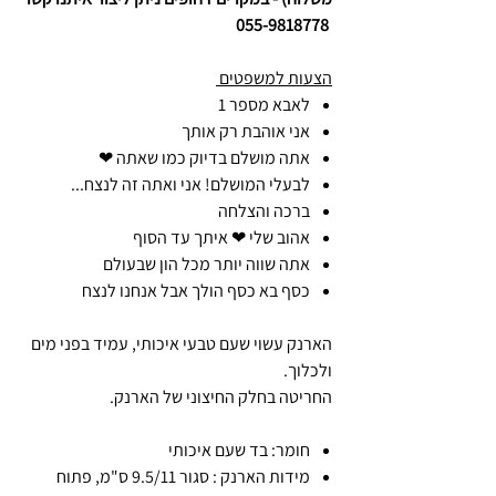
055-9818778
הצעות למשפטים
לאבא מספר 1
אני אוהבת רק אותך
אתה מושלם בדיוק כמו שאתה ❤
לבעלי המושלם! אני ואתה זה לנצח...
ברכה והצלחה
אהוב שלי ❤ איתך עד הסוף
אתה שווה יותר מכל הון שבעולם
כסף בא כסף הולך אבל אנחנו לנצח
הארנק עשוי שעם טבעי איכותי, עמיד בפני מים
ולכלוך.
החריטה בחלק החיצוני של הארנק.
חומר: בד שעם איכותי
מידות הארנק : סגור 9.5/11 ס"מ, פתוח