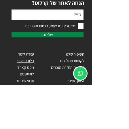
?הנחה לאתר של קרלוס
מאשר/ת מבצעים, הנחות והפתעות
שליחה
הסיפור שלנו
יצירת קשר
לקוחות ממליצים
בלוג טבעוני
מדיניות החזרת מוצרים
גיפט קארד
אחריות
לוקיישנים
איסוף עצמי
תנאי שימוש
הצהרת נגישות
כתובתנו
הרימון 132, נווה ירק