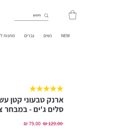
NEW
נשים
גברים
מתנות לט
ארנק טבעוני קטן עשו
סלים ג'ים - במבחר צ
מחיר
מחיר
 ‏129.00 ‏₪ 