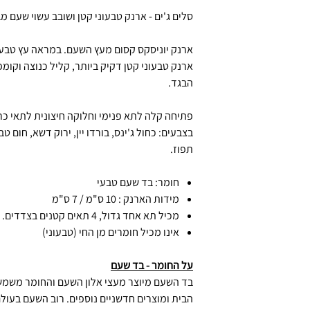
סלים ג'ים - ארנק טבעוני קטן ושובב עשוי שעם מ
ארנק יוניסקס קסום מעץ השעם. במראה עץ טבעי ו
ארנק טבעוני קטן דקיק ביותר, קליל כנוצה וקומ
הבגד.
פתיחה קלה לתא פנימי וחלוקה חיצונית לתאי כרט
בצבעים: כחול ג'ינס, בורדו יין, ירוק דשא, חום ט
תפוז.
חומר: בד שעם טבעי
מידות הארנק : 10 ס"מ / 7 ס"מ
מכיל תא אחד גדול, 4 תאים קטנים בצדדים.
אינו מכיל חומרים מן החי (טבעוני)
על החומר - בד שעם
בד השעם מיוצר מעצי אלון השעם והחומר משמש כ
הבית ומוצרים חדשניים נוספים. רוב השעם בעולם