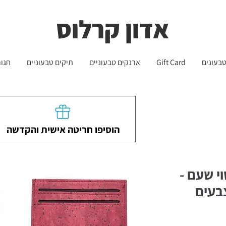
שליח עד הבית חינם בקניה מעל 399 ש"ח 🛵
משלוחים לכל הארץ - חינם!
אדון קרלוס
בעונים
Gift Card
ארנקים טבעוניים
תיקים טבעוניים
חגור
הוסיפו חריטה אישית והקדשה
י שעם -
בעים