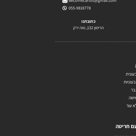
Becomecarlos@gmail.com
055-9818778
כתובתנו
הרימון 132, נווה ירק
עונית
בעוניות
בר
ישה
א עור
ם חריטה