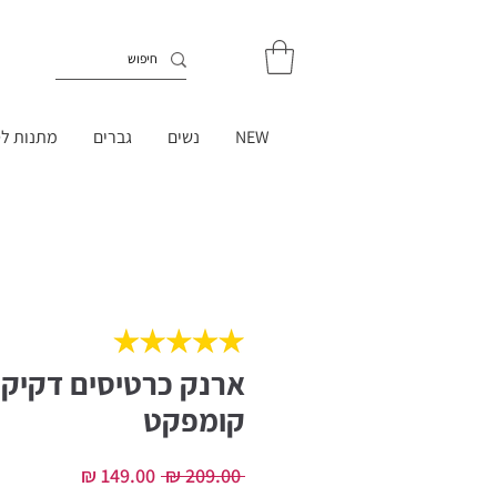
NEW
נשים
גברים
מתנות לט
ארנק כרטיסים דקיק -
קומפקט
מחיר
מחיר
 ‏209.00 ‏₪ 