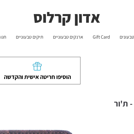
שליח עד הבית חינם בקניה מעל 399 ש"ח 🛵
משלוחים לכל הארץ - חינם!
אדון קרלוס
בעונים
Gift Card
ארנקים טבעוניים
תיקים טבעוניים
חגור
הוסיפו חריטה אישית והקדשה
 ת'ור