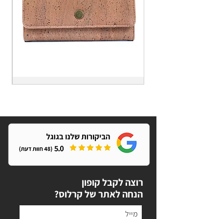
אמיליה
אמ
מוקה
-
-
אר
ארנק
גדו
גדול
ומ
ומפנק
רוצה לקבל קופון
?הנחה לאתר של קרלוס