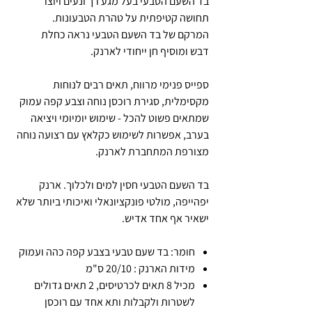
בד השעם הטבעי בעל מגע רך ונעים ויוצר
תחושה קטיפתית על טהרת הטבעונות.
המרקם של בד השעם הטבעי נראה כחלת
דבש ומוסיף חן ייחודי לארנק.
ספייס פנימי מרווח, תאים רבים לנוחות
מקסימלית, סגירת רוכסן נוחה וצבע קפה עמוק
שמתאים פשוט להכל - שימוש יומיומי ויציאה
בערב, אפשרות לשימוש כקלאץ עם רצועה נוחה
מצורפת המתחברת לארנק.
בד השעם הטבעי חסין למים ולכלוך. ארנק
יפהייפה, מולטי פונקציונאלי ואיכותי ביותר שלא
ישאיר אף אחד אדיש.
חומר: בד שעם טבעי בצבע קפה כהה ועמוק
מידות הארנק : 20/10 ס"מ
מכיל 8 תאים לכרטיסים, 2 תאים גדולים
לשטרות ולקבלות ותא אחד עם רוכסן