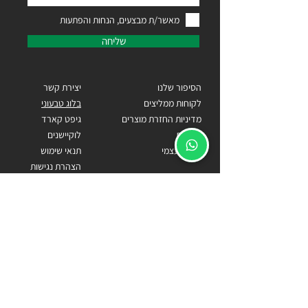
מאשר/ת מבצעים, הנחות והפתעות
שליחה
הסיפור שלנו
יצירת קשר
לקוחות ממליצים
בלוג טבעוני
מדיניות החזרת מוצרים
גיפט קארד
אחריות
לוקיישנים
איסוף עצמי
תנאי שימוש
הצהרת נגישות
כתובתנו
הרימון 132, נווה ירק
Becomecarlos@gmail.com