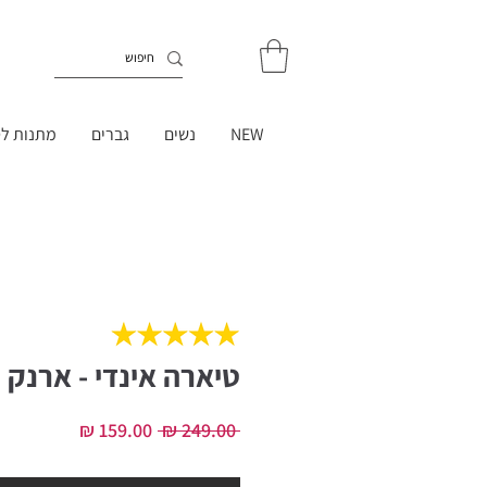
NEW
נשים
גברים
מתנות לט
טיארה אינדי - ארנק טבעו
מחיר
מחיר
 ‏249.00 ‏₪ 
רגיל
מבצע