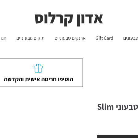
שליח עד הבית חינם בקניה מעל 399 ש"ח 🛵
משלוחים לכל הארץ - חינם!
אדון קרלוס
בעונים
Gift Card
ארנקים טבעוניים
תיקים טבעוניים
חגור
הוסיפו חריטה אישית והקדשה
ני Slim