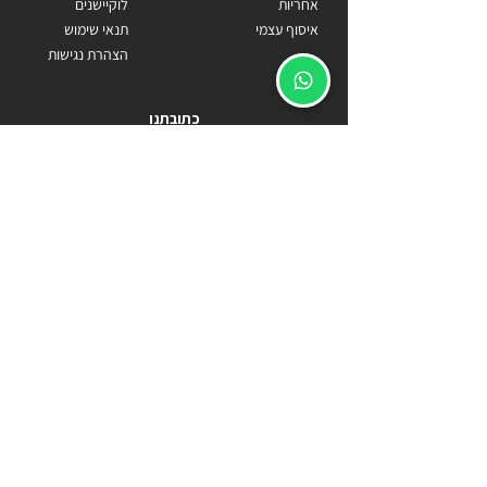
אחריות
לוקיישנים
איסוף עצמי
תנאי שימוש
הצהרת נגישות
כתובתנו
הרימון 132, נווה ירק
Becomecarlos@gmail.com
055-9818778
ארנקים
מתנות
ארנק לגבר
מתנה לטבעונים
ארנק טבעוני לגבר
מתנות לטבעונים
ארנקים טבעוניים
מתנה מקורית לטבעונים