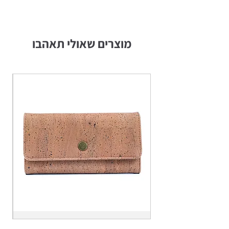
מוצרים שאולי תאהבו
אמיליה
אמ
מוקה
-
-
אר