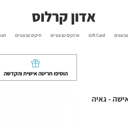
שליח עד הבית חינם בקניה מעל 399 ש"ח 🛵
משלוחים לכל הארץ - חינם!
אדון קרלוס
בעונים
Gift Card
ארנקים טבעוניים
תיקים טבעוניים
חגור
הוסיפו חריטה אישית והקדשה
ישה - גאיה