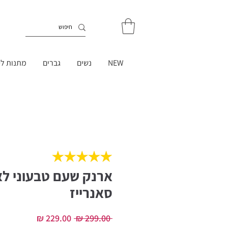
NEW
נשים
גברים
מתנות לט
ארנק שעם טבעוני לא
סאנרייז
מחיר
מחיר
 ‏299.00 ‏₪ 