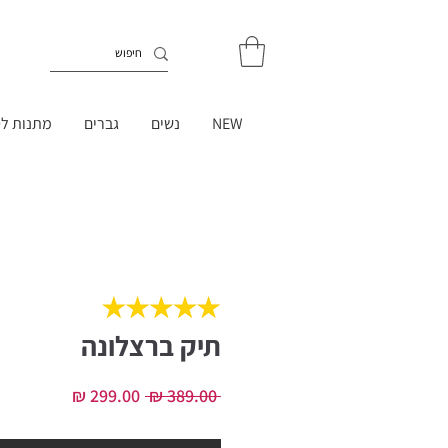
NEW
נשים
גברים
מתנות לט
תיק ברצלונה
מחיר
מחיר
 ‏389.00 ‏₪ 
רגיל
מבצע