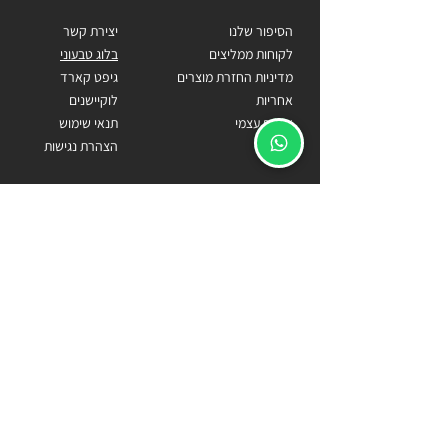
הסיפור שלנו
יצירת קשר
לקוחות ממליצים
בלוג טבעוני
מדיניות החזרת מוצרים
גיפט קארד
אחריות
לוקיישנים
איסוף עצמי
תנאי שימוש
הצהרת נגישות
כתובתנו
הרימון 132, נווה ירק
Becomecarlos@gmail.com
055-9818778