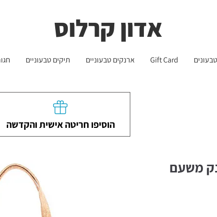
שליח עד הבית חינם בקניה מעל 399 ש"ח 🛵
משלוחים לכל הארץ - חינם!
אדון קרלוס
בעונים
Gift Card
ארנקים טבעוניים
תיקים טבעוניים
חגור
הוסיפו חריטה אישית והקדשה
נק משעם