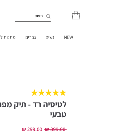
NEW
נשים
גברים
מתנות לט
לטיסיה רד - תיק מפ
טבעי
מחיר
מחיר
 ‏399.00 ‏₪ 