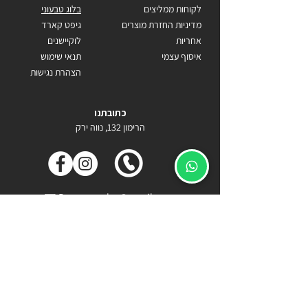
לקוחות ממליצים
בלוג טבעוני
מדיניות החזרת מוצרים
גיפט קארד
אחריות
לוקיישנים
איסוף עצמי
תנאי שימוש
הצהרת נגישות
כתובתנו
הרימון 132, נווה ירק
Becomecarlos@gmail.com
055-9818778
ארנקים
מתנות